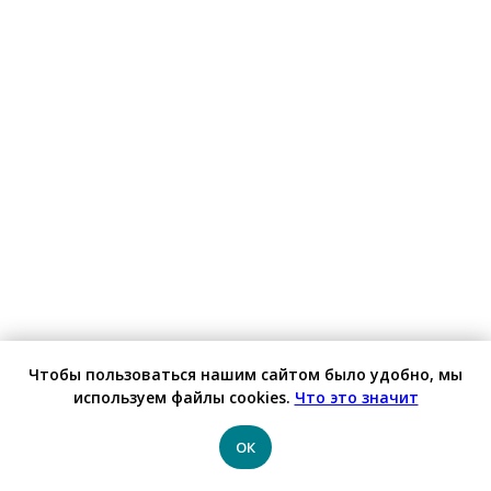
Стратегическое планирование по
Чтобы пользоваться нашим сайтом было удобно, мы
порядку для продакт‑менеджеров
используем файлы cookies.
Что это значит
ОК