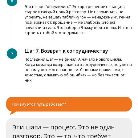
Это не про “обнулились”. Это про решение не тащить
старое в каждый новый разговор. Не напоминать, не
упрекать, не вешать табличку “он — ненадёжный”. Рейна
подчёркивают: прощение — не слабость. Это акт
зрелости и силы. Это выбор: «Я вижу тебя заново. И готов
строить с тобой что-то дальше».
Шаг 7. Возврат к сотрудничеству
Последний шаг — не финал. А начало нового цикла.
Когда команда возвращается в сотрудничество, но уже на
новом уровне осознанности. С новыми правилами, с
ясностью, с памятью об ошибках — но без тяжести от
них.
Почему этот путь работает?
Эти шаги — процесс. Это не один
разговор. Это — то, что требует