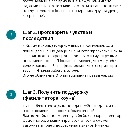
восстановления без признания: между нами что-то
надломилось. Это не значит “кто-то виноват”. Это значит:
“мы чувствуем, что больше не опираемся друг на друга,
как раньше”.
Шаг 2. Проговорить чувства и
последствия
Обычно в командах здесь тишина. Промолчали — и
пошли дальше. Но доверие не живёт в “проехали”. Рейна
говорят: важно вслух проговорить, что ты чувствуешь и
что изменилось. — Я больше не уверен, что могу тебе
делегировать. — Я стал фильтровать, что говорить при
тебе. — Я начал избегать встреч.
Это не обвинение. Это вытаскивание правды наружу.
Шаг 3. Получить поддержку
(фасилитатора, коуча)
Ты не обязан проходить это один. Рейна подчёркивают:
восстановление — процесс болезненный.
Важно, чтобы в этот момент у тебя была опора — ментор,
фасилитатор, внешний тренер, кто-то, кто сможет
удерживать поле и поддерживать диалог. Именно