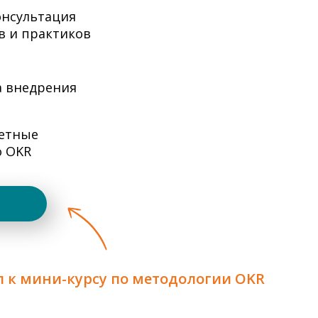
онсультация
в и практиков
а внедрения
етные
о OKR
п к мини-курсу по методологии OKR