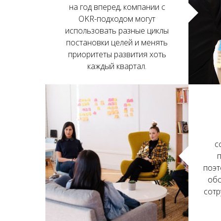
на год вперед, компании с
OKR-подходом могут
использовать разные циклы
постановки целей и менять
приоритеты развития хоть
каждый квартал.
с
поэт
обс
сотр