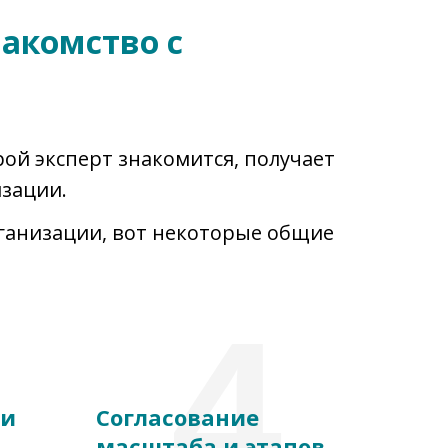
накомство с
орой эксперт знакомится, получает
зации.
рганизации, вот некоторые общие
4
 и
Согласование
масштаба и этапов