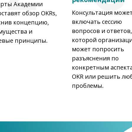
ерты Академии
Консультация може
ставят обзор OKRs,
включать сессию
снив концепцию,
вопросов и ответов,
мущества и
которой организац
евые принципы.
может попросить
разъяснения по
конкретным аспект
OKR или решить лю
проблемы.