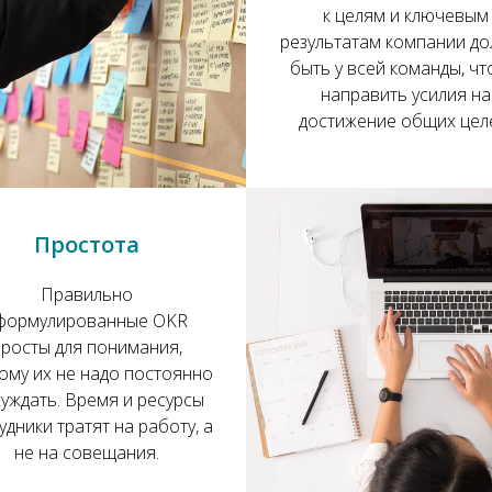
к целям и ключевым
результатам компании д
быть у всей команды, ч
направить усилия на
достижение общих цел
Простота
Правильно
формулированные OKR
просты для понимания,
ому их не надо постоянно
уждать. Время и ресурсы
удники тратят на работу, а
не на совещания.