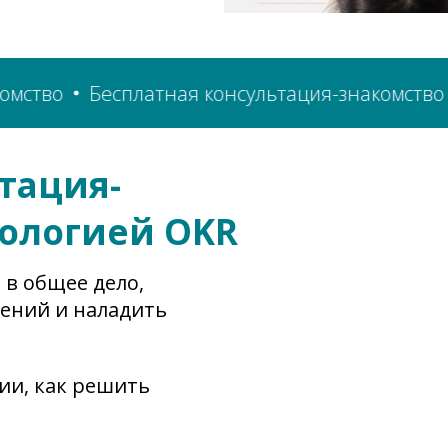
накомство
Бесплатная консультация-знакомс
тация-
дологией OKR
 в общее дело,
ений и наладить
ии, как решить