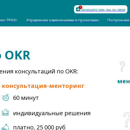
База знан
Напишите нам, мы на связи
З
Управление изменениями и проектами
Построение команд
Пол
о OKR
ения консультаций по OKR:
мен
консультация-менторинг
60 минут
индивидуальные решения
платно, 25 000 руб