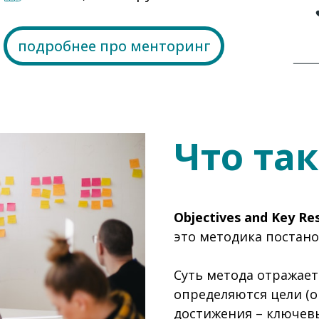
подробнее про менторинг
Что та
Objectives and Key R
это методика постано
Суть метода отражает
определяются цели (o
достижения – ключевые