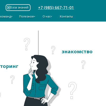
+7 (985) 667-71-01
ий
езное
О нас
Контакты
знакомство
торинг