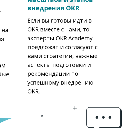
внедрения OKR
т
Если вы готовы идти в
OKR вместе с нами, то
 на
эксперты OKR Academy
ия
предложат и согласуют с
вами стратегии, важные
аспекты подготовки и
ам
рекомендации по
бые
успешному внедрению
OKR.