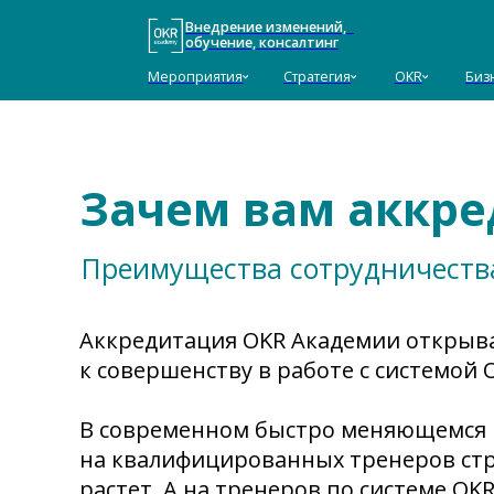
Внедрение изменений,
обучение, консалтинг
Мероприятия
Стратегия
OKR
Бизнес-ТРИ
Зачем вам аккре
Преимущества сотрудничеств
Аккредитация OKR Академии открыва
к совершенству в работе с системой 
В современном быстро меняющемся 
на квалифицированных тренеров ст
растет. А на тренеров по системе OKR