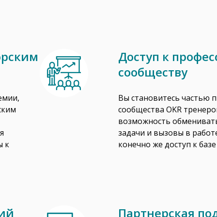
орским
Доступ к профе
сообществу
емии,
Вы становитесь частью 
ским
сообщества OKR тренеров
возможность обменивать
я
задачи и вызовы в работе
ы к
конечно же доступ к баз
ний
Партнерская по