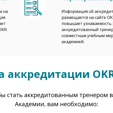
м на
Информация об аккреди
ция
размещается на сайте OK
ает
повышает узнаваемость э
OKR.
аккредитованный тренер
совместным учебным мер
академией.
а аккредитации OKR
бы стать аккредитованным тренером в
Академии, вам необходимо: