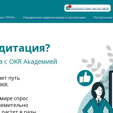
База знан
Напишите нам, мы на связи
З
Управление изменениями и проектами
Построение команд
Пол
дитация?
а с OKR Академией
ет путь
OKR.
мире спрос
ремительно
 растет в разы.