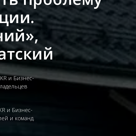
ции.
чий»,
атский
OKR и
Бизнес-
владельцев
KR и Бизнес-
ей и команд.