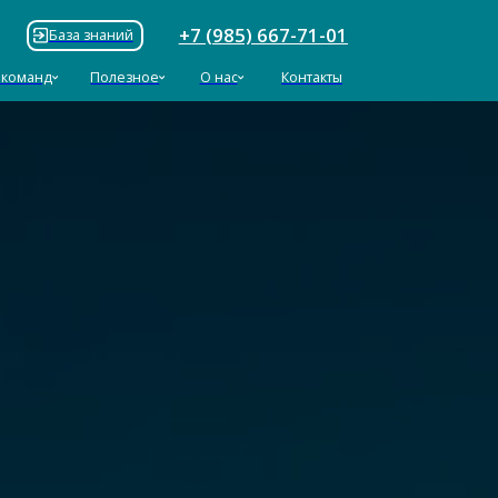
+7 (985) 667-71-01
ий
езное
О нас
Контакты