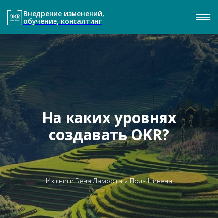
Внедрение изменений,
обучение, консалтинг
На каких уровнях
создавать OKR?
Из книги Бена Ламорта и Пола Нивена