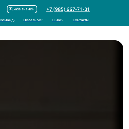
+7 (985) 667-71-01
ий
езное
О нас
Контакты