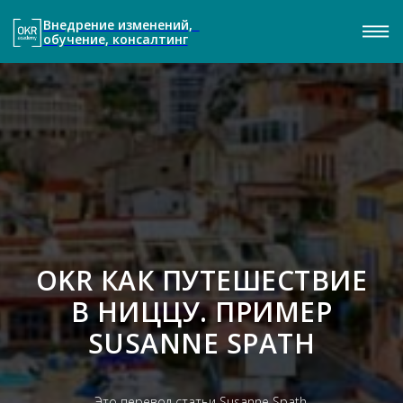
Внедрение изменений,
обучение, консалтинг
OKR КАК ПУТЕШЕСТВИЕ
В НИЦЦУ. ПРИМЕР
SUSANNE SPATH
Это перевод статьи
Susanne
Spath
.