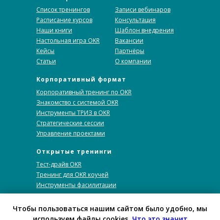
Список тренингов
Записи вебинаров
Расписание курсов
Консультация
Наши книги
Шаблон внедрения
Настольная игра OKR
Вакансии
Кейсы
Партнёры
Статьи
О компании
Корпоративный формат
Корпоративный тренинг по OKR
Знакомство с системой OKR
Инструменты ТРИЗ в OKR
Стратегические сессии
Управление проектами
Открытые тренинги
Тест-драйв OKR
Тренинг для OKR коучей
Инструменты фасилитации
Юридические
Чтобы пользоваться нашим сайтом было удобно, мы
документы
Политика в отношении обработки ПД
используем файлы cookies.
Что это значит