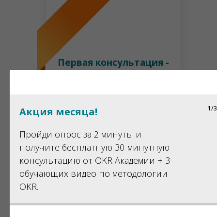
Первая консультация -
30 минут бесплатно.
1/3
Акция месяца!
Последующие консультации:
* При условии приобретения
GtmHub через нас как партнеров
3 000 р./час*
Пройди опрос за 2 минуты и
получите бесплатную 30-минутную
консультацию от OKR Академии + 3
обучающих видео по методологии
OKR.
Запишитесь на
консультацию сейчас