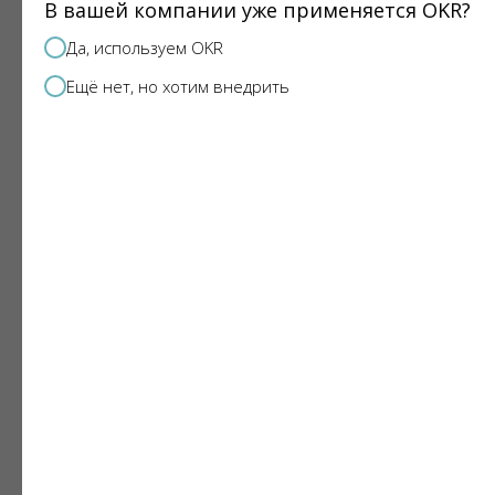
В вашей компании уже применяется OKR?
Запишитесь на консультацию, и мы
Да, используем OKR
свяжемся с вами для уточнения деталей
Ещё нет, но хотим внедрить
Ваше имя
Ваш e-mail
Ваш телефон